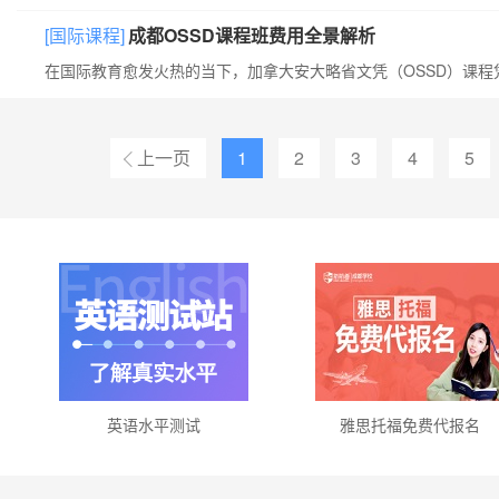
[国际课程]
成都OSSD课程班费用全景解析
上一页
1
2
3
4
5
英语水平测试
雅思托福免费代报名