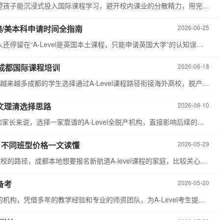
在选择成都A-Level全脱产路径备考的家庭，大多是希望孩子能沉浸式投入国际课程学习，避开校内课业的分散精力，用完整的学习周期搭建扎实的学科体系，顺利衔接海外大学申请。而全脱产课程的费用规划，是不少家庭择校前先理清的核心问题，不同机构的班型设置、服务内容差异较大，提前摸清楚本地市场的价格逻辑，才能结合自身预算做出适配的选择。
港/澳/美本科申请时间全指南
2026-06-25
对于正在准备A-Level课程的成都本地同学来说，很多人还停留在“A-Level是英国本土课程，只能申请英国大学”的认知误区里。实际上，A-Level作为认可度较高的国际课程体系，凭借其灵活的科目选择、多次重考取优的规则，已经成为多国多地联申的黄金通行证。2026申请季的大幕早已拉开，不同国家和地区的申请节点各有差异，提前理清完整时间线，才能把升学的主动权牢牢握在自己手里。
道成都国际课程培训
2026-06-18
随着英联邦、中国香港等地区本科申请热度持续攀升，越来越多成都的学生选择通过A-Level课程路径衔接海外高校，脱产集中备考也成为不少目标明确的学生的主流选择。不同于课余零散学习，脱产模式意味着学生需要投入数月甚至两年的完整时间系统学习，机构的课程适配度、教学稳定性、配套资源都会直接影响最终的备考节奏和申请进度。2026年成都A-Level脱产培训市场选择丰富，不同机构的定位和服务体系差异较大，不少家庭在选班时容易陷入“只看宣传”的误区，忽略了和自身学情的匹配度。今天我们就结合成都本地的脱产备考场景，从多个实用维度解析新航道成都学校的A-Level脱产课程体系，帮大家理清选班的核心参考方向。
一文理清选择思路
2026-06-10
对于想要转轨国际高 中、冲英澳本科院校的成都学生和家长来说，选择一家靠谱的A-Level全脱产机构，直接影响后续的学习节奏和申请结果。越来越多家庭选择全脱产学习A-Level，既能灵活安排备考进度，也能避开传统高 中的升学压力，不少家长都会问：成都A-Level全脱产机构哪家好？新航道成都的A-Level全脱产课程怎么样？结合2026年成都A-Level培训市场的情况，我们整理了这份选机构指南，帮你理清选择方向。
析，不同班型价格一文读懂
2026-05-29
随着越来越多家庭选择A-level课程作为孩子升学海外院校的路径，成都本地想要报名新航道A-level课程的家庭，比较关心的问题之一就是课程费用的情况。作为深耕国际课程培训多年的品牌，新航道在成都的课程设置分层清晰，不同班型价格对应不同的学习需求，整体价格体系透明，适合不同预算的家庭选择。
备考
2026-05-20
新航道成都A-Level培训机构作为专注于国际课程培训的机构，凭借多年的教学经验和专业的师资团队，为A-Level考生提供全方位的备考支持。