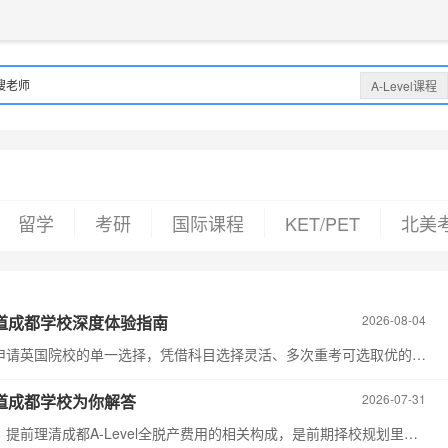
获取验证码
请妥善保存您的密码
3.请使用其他账号登录
4.请联系官方客服
登录
登录
下一步
立即登录
搜老师
A-Level课程
知道了
保存新密码
密码登录
验证码登录
收不到验证码?
忘记密码?
为了您的帐号安全
收不到验证码?
请勿将帐号信息提供给他人/机构
忘记密码?
登录自动注册
留学
考研
国际课程
KET/PET
北美
航道成都学校深度体验指南
2026-08-04
在成都的国际教育赛道里，A-Level课程早已不是仅能申请英国院校的单一选择，凭借科目选择灵活、多次重考可选取优的规则，它已经成为英、港、新、澳等多地联申的实用路径。不少家庭在择校阶段，都会把目光投向本地口碑扎实的老牌机构，新航道成都A-Level培训机构就是其中关注度较高的选项之一。今天我们就从真实体验的角度，拆解这所机构的A-Level教学全貌，帮正在规划国际课程学习的家庭理清思路。
航道成都学校为你解答
2026-07-31
对于有成都A-Level全脱产学习规划的同学和家长来说，提前理清成都A-Level全脱产费用的相关构成，是前期择校规划里很关键的一步。A-Level课程作为全球认可度广泛的国际高 中课程体系，是不少同学申请英联邦、中国香港等地区海外本科的选择路径，全脱产的学习模式也能让同学把更多时间集中在A-Level相关内容的推进上。新航道成都学校结合本地近年的课程定价情况，为大家梳理相关费用细节，帮大家更清晰地做好预算规划。