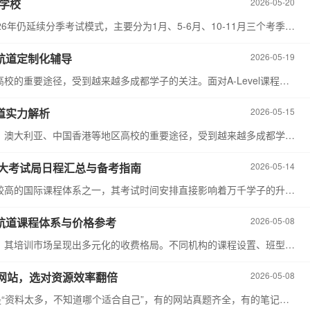
都学校
2026-05-20
A-Level考试作为全球认可度较高的国际课程考试，2026年仍延续分季考试模式，主要分为1月、5-6月、10-11月三个考季，不同考季的考试科目和适用地区略有差异，具体时间安排如下：
新航道定制化辅导
2026-05-19
随着国际教育需求的增长，A-Level课程作为通往海外高校的重要途径，受到越来越多成都学子的关注。面对A-Level课程的专业性和考试要求，不少学生选择一对一培训来改善学习效率。在成都A-Level培训市场中，新航道凭借定制化的教学服务、专业的师资团队和完善的课程体系，成为众多学生的选择。
航道实力解析
2026-05-15
随着英联邦留学热度攀升，A-Level课程作为通往英国、澳大利亚、中国香港等地区高校的重要途径，受到越来越多成都学子和家长关注。对于希望集中精力改善成绩、冲海外高校的学生而言，脱产培训成为好选择。在成都A-Level脱产培训市场中，新航道凭借多年教学积淀和成熟服务体系，成为众多家庭的考量对象。本文将从多个维度解析新航道的A-Level脱产课程，为您的选择提供参考。
析：三大考试局日程汇总与备考指南
2026-05-14
随着国际教育竞争日趋激烈，A-Level作为全球认可度较高的国际课程体系之一，其考试时间安排直接影响着万千学子的升学规划。2026年三大主流考试局（CAIE、爱德思、牛津AQA）的考试日程已陆续公布，整体呈现出"夏季考季提前、报名节点收紧"的特点。本文将系统梳理各考试局的核心时间安排，并结合新航道成都A-Level培训学校的教学经验，为考生提供科学的备考建议。
新航道课程体系与价格参考
2026-05-08
在成都，A-Level作为通往英联邦国家高校的重要途径，其培训市场呈现出多元化的收费格局。不同机构的课程设置、班型配置和服务内容差异，直接导致了学费的高低之分。本文将结合成都本地市场行情，重点解析新航道成都A-Level课程的收费体系，为学生和家长提供客观的择校参考。
学习网站，选对资源效率翻倍
2026-05-08
A-Level备考阶段，很多学生面临的不是“没资料”，而是“资料太多，不知道哪个适合自己”，有的网站真题齐全，有的笔记简洁，有的适合按知识点刷题，还有的专门用来训练数学思维。用错了资源花再多时间也很难看到效果，坐在书桌前忙了一整天，却说不清自己到底进步了哪里，这篇文章帮你筛选了10个真正好用的A-Level复习网站，覆盖数学、进阶数学、物理、化学、生物等主流科目，适配CIE、Edexcel、AQA、OCR等常见考试局，每个网站都标注了适用场景和使用建议，方便你根据自己的复习阶段快速选择。