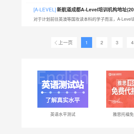
[A-LEVEL]
新航道成都A-Level培训机构地址(20
上一页
1
2
3
4
英语水平测试
雅思托福免