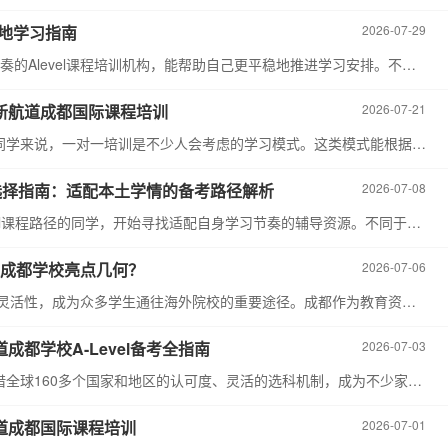
本地学习指南
2026-07-29
对于有国际课程学习规划的同学来说，找到适配自身节奏的Alevel课程培训机构，能帮助自己更平稳地推进学习安排。不少成都的同学在规划初期都会有类似疑问：成都Alevel课程培训机构怎么选？结合自身的学习基础、学科偏好和地理位置，就能找到适合自己的学习场地。
，新航道成都国际课程培训
2026-07-21
对于成都计划学习A-Level课程、规划海外本科申请的同学来说，一对一培训是不少人会考虑的学习模式。这类模式能根据个人的学习节奏安排内容，适配不同基础的学习需求，而对应的费用构成，也是很多家庭在选择前会重点关注的内容。新航道成都A-Level培训一对一板块有成熟的服务体系，能为成都的同学提供清晰透明的费用说明和适配的课程选择方向。
机构选择指南：适配本土学情的备考路径解析
2026-07-08
成都的稳步发展，越来越多就读国际部、计划走A-level课程路径的同学，开始寻找适配自身学习节奏的辅导资源。不同于普通学科补习，A-level课程衔接海外教学体系，覆盖多套考试局的不同考纲要求，选择一家贴合本土学情、服务完善的辅导机构，能帮助同学更有效地梳理知识体系，适配自身的升学规划节奏。
航道成都学校亮点几何？
2026-07-06
在国际教育的浪潮中，A-Level 课程凭借其认可度高和灵活性，成为众多学生通往海外院校的重要途径。成都作为教育资源丰富的城市，各类 A-Level 培训机构如雨后春笋般涌现。在众多机构中，新航道成都A-Level 培训机构表现如何呢？让我们一探究竟。
道成都学校A-Level备考全指南
2026-07-03
在成都国际教育赛道持续升温的当下，A-Level课程凭借全球160多个国家和地区的认可度、灵活的选科机制，成为不少家庭冲击海外院校的主流路径。面对市面上众多的培训机构，很多家长和学生都会问：成都A-Level培训机构找哪家？今天我们就结合本地市场的实际情况，梳理清晰的择校参考方向。
航道成都国际课程培训
2026-07-01