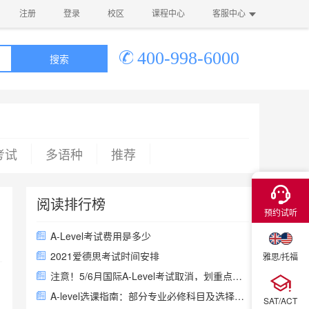
注册
登录
校区
课程中心
客服中心
400-998-6000
搜索
考试
多语种
推荐
×
阅读排行榜
预约试听
A-Level考试费用是多少
2021爱德思考试时间安排
雅思/托福
注意！5/6月国际A-Level考试取消，划重点啦！
A-level选课指南：部分专业必修科目及选择范围
SAT/ACT