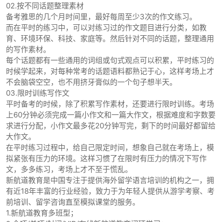
02.按不同话题整理素材
备考雅思的几个月时间里，最好每周至少3次的作文练习。
而在平时的练习中，可以对练习过的作文题目进行分类，如教
育、环境环保、科技、家庭等。然后针对不同的话题，整理通用
的写作素材。
每个话题都有一些通用的词组或句式观点可以积累，平时练习的
时候学起来，对每种常考的话题语料都熟记于心，这样考场上才
不会脑袋空空，也不用挤牙膏似的一个句子想半天。
03.限时训练写作文
平时备考的时候，除了积累写作素材，还要进行限时训练。考场
上60分钟必须完成一篇小作文和一篇大作文，根据难度和字数要
求进行分配，小作文最多花20分钟写完，剩下的时间最好都留给
大作文。
在平时练习过程中，给自己限定时间，想象自己就在考场上，模
拟紧张有压力的环境。这样习惯了在限时有压力的情况下写作
文，多多练习，考场上才不至于慌乱。
新航道教育是中国专注于提供海外留学语言培训的机构之一，拥
有近18年丰富的行业经验，致力于为年轻人提供从游学考察、考
前培训、留学咨询直至模拟课堂的服务。
1.新航道教育多班型；